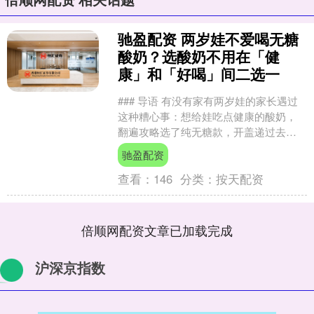
驰盈配资 两岁娃不爱喝无糖
酸奶？选酸奶不用在「健
康」和「好喝」间二选一
### 导语 有没有家有两岁娃的家长遇过
这种糟心事：想给娃吃点健康的酸奶，
翻遍攻略选了纯无糖款，开盖递过去，
娃抿一口就推开，皱着眉说不好喝；想
驰盈配资
哄娃喝，加一勺糖又....
查看：
146
分类：
按天配资
倍顺网配资文章已加载完成
沪深京指数