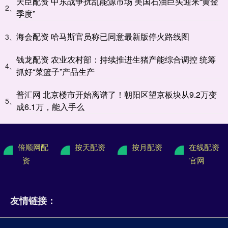
天臣配资 中东战争扰乱能源市场 美国石油巨头迎来“黄金
2、
季度”
海会配资 哈马斯官员称已同意最新版停火路线图
3、
钱龙配资 农业农村部：持续推进生猪产能综合调控 统筹
4、
抓好“菜篮子”产品生产
普汇网 北京楼市开始离谱了！朝阳区望京板块从9.2万变
5、
成6.1万，能入手么
倍顺网配
按天配资
按月配资
在线配资
资
官网
友情链接：