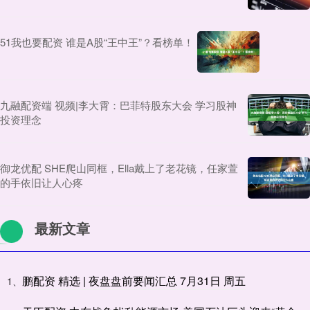
51我也要配资 谁是A股“王中王”？看榜单！
九融配资端 视频|李大霄：巴菲特股东大会 学习股神
投资理念
御龙优配 SHE爬山同框，Ella戴上了老花镜，任家萱
的手依旧让人心疼
最新文章
鹏配资 精选 | 夜盘盘前要闻汇总 7月31日 周五
1、