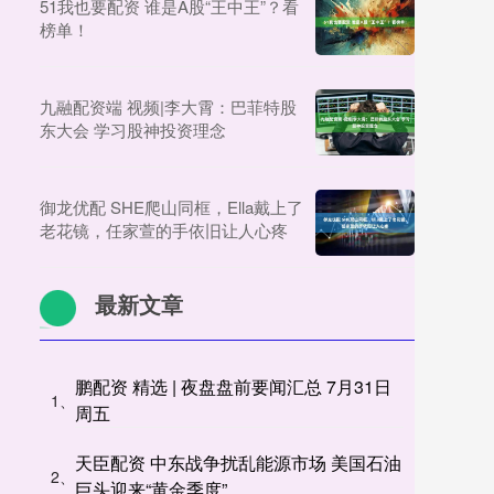
51我也要配资 谁是A股“王中王”？看
榜单！
九融配资端 视频|李大霄：巴菲特股
东大会 学习股神投资理念
御龙优配 SHE爬山同框，Ella戴上了
老花镜，任家萱的手依旧让人心疼
最新文章
鹏配资 精选 | 夜盘盘前要闻汇总 7月31日
1、
周五
天臣配资 中东战争扰乱能源市场 美国石油
2、
巨头迎来“黄金季度”