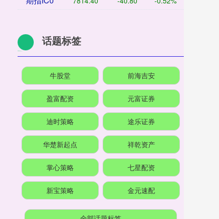
期指IC0
7814.40
-40.80
-0.52%
话题标签
牛股堂
前海吉安
盈富配资
元富证券
迪时策略
途乐证券
华楚新起点
祥乾资产
掌心策略
七星配资
新宝策略
金元速配
全部话题标签