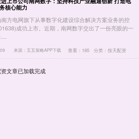
走进上市公司南网数字：坚持科技产业融通创新 打造电
务核心能力
，作为南方电网旗下从事数字化建设综合解决方案业务的控
01638)成功上市。近期，南网数字交出了一份亮眼的一
..
查看：
185
分类：
按天配资
09
来源：五五策略APP下载
配资文章已加载完成