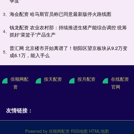
季度”
海会配资 哈马斯官员称已同意最新版停火路线图
3、
钱龙配资 农业农村部：持续推进生猪产能综合调控 统筹
4、
抓好“菜篮子”产品生产
普汇网 北京楼市开始离谱了！朝阳区望京板块从9.2万变
5、
成6.1万，能入手么
倍顺网配
按天配资
按月配资
在线配资
资
官网
友情链接：
Powered by
倍顺网配资
RSS地图
HTML地图