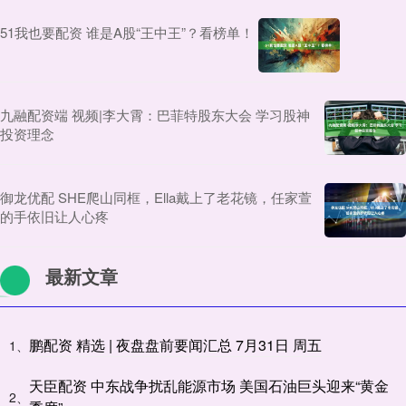
51我也要配资 谁是A股“王中王”？看榜单！
九融配资端 视频|李大霄：巴菲特股东大会 学习股神
投资理念
御龙优配 SHE爬山同框，Ella戴上了老花镜，任家萱
的手依旧让人心疼
最新文章
鹏配资 精选 | 夜盘盘前要闻汇总 7月31日 周五
1、
天臣配资 中东战争扰乱能源市场 美国石油巨头迎来“黄金
2、