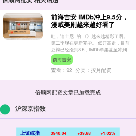
前海吉安 IMDb冲上9.5分，
漫威美剧越来越好看了
哇，迪士尼+的 《》越来越精彩了啊。
第二季现在更新完毕。 低开高走，目前
豆瓣已经涨到8.5，IMDb单集甚至冲到了
9.5分... 口碑越来越好，其实原因特别
前海吉安
简....
查看：
92
分类：
按月配资
倍顺网配资文章已加载完成
沪深京指数
上证综指
3940.04
+39.68
+1.02%