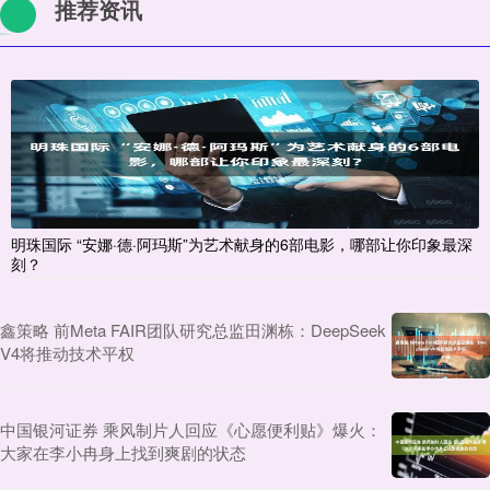
推荐资讯
明珠国际 “安娜·德·阿玛斯”为艺术献身的6部电影，哪部让你印象最深
刻？
鑫策略 前Meta FAIR团队研究总监田渊栋：DeepSeek
V4将推动技术平权
中国银河证券 乘风制片人回应《心愿便利贴》爆火：
大家在李小冉身上找到爽剧的状态