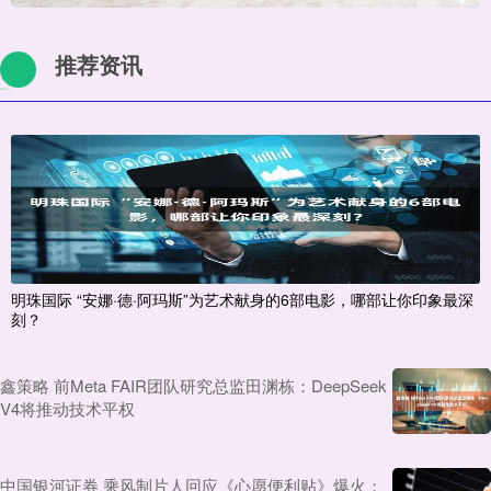
推荐资讯
明珠国际 “安娜·德·阿玛斯”为艺术献身的6部电影，哪部让你印象最深
刻？
鑫策略 前Meta FAIR团队研究总监田渊栋：DeepSeek
V4将推动技术平权
中国银河证券 乘风制片人回应《心愿便利贴》爆火：