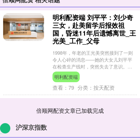
明利配资端 刘平平：刘少奇
三女，赴美留学后报效祖
国，昏迷11年后遗憾离世_王
光美_工作_父母
1998年，年老的王光美突然接到了一则
令人心碎的消息——她的大女儿刘平平
在检查生产线时，突然失去了意识。尽
管医院工作人员迅速将她送到急救室，
明利配资端
但医生的诊断让人不禁....
查看：
79
分类：
按天配资
倍顺网配资文章已加载完成
沪深京指数