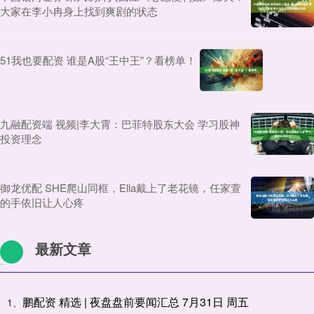
大家在李小冉身上找到爽剧的状态
51我也要配资 谁是A股“王中王”？看榜单！
九融配资端 视频|李大霄：巴菲特股东大会 学习股神
投资理念
御龙优配 SHE爬山同框，Ella戴上了老花镜，任家萱
的手依旧让人心疼
最新文章
鹏配资 精选 | 夜盘盘前要闻汇总 7月31日 周五
1、