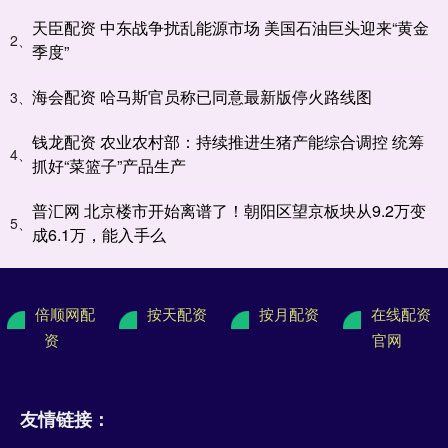
天臣配资 中东战争扰乱能源市场 美国石油巨头迎来“黄金
2、
季度”
海会配资 哈马斯官员称已同意最新版停火路线图
3、
钱龙配资 农业农村部：持续推进生猪产能综合调控 统筹
4、
抓好“菜篮子”产品生产
普汇网 北京楼市开始离谱了！朝阳区望京板块从9.2万变
5、
成6.1万，能入手么
倍顺网配
按天配资
按月配资
在线配资
资
官网
友情链接：