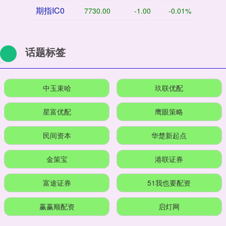
期指IC0
7730.00
-1.00
-0.01%
话题标签
中玉束哈
玖联优配
星富优配
鹰眼策略
民间资本
华楚新起点
金策宝
港联证券
富途证券
51我也要配资
赢赢顺配资
启灯网