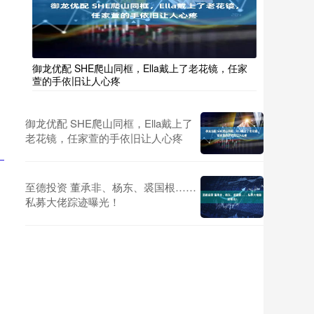
御龙优配 SHE爬山同框，Ella戴上了老花镜，任家
萱的手依旧让人心疼
御龙优配 SHE爬山同框，Ella戴上了
老花镜，任家萱的手依旧让人心疼
至德投资 董承非、杨东、裘国根……
私募大佬踪迹曝光！