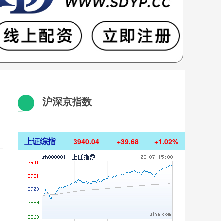
沪深京指数
上证综指
3940.04
+39.68
+1.02%