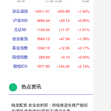
深证成指
14311.01
+200.89
+1.42%
沪深300
4694.44
+43.13
+0.93%
北证50
1134.24
+11.37
+1.01%
创业板指
3563.12
+47.56
+1.35%
基金指数
7242.10
+12.30
+0.17%
国债指数
229.69
+0.10
+0.04%
期指IC0
7877.80
+164.40
+2.13%
热点资讯
钱龙配资 农业农村部：持续推进生猪产能综
合调控 统筹抓好“菜篮子”产品生产