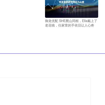
御龙优配 SHE爬山同框，Ella戴上了
老花镜，任家萱的手依旧让人心疼