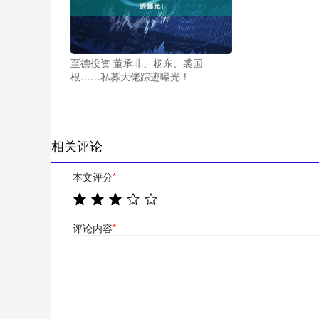
至德投资 董承非、杨东、裘国
根……私募大佬踪迹曝光！
相关评论
本文评分
*
评论内容
*