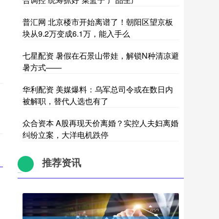
普汇网 北京楼市开始离谱了！朝阳区望京板
块从9.2万变成6.1万，能入手么
七星配资 暑假在石景山带娃，解锁N种清凉避
暑方式——
华利配资 美媒爆料：乌军总司令或在数日内
被解职，替代人选也有了
众合资本 A股再现天价离婚？实控人夫妇离婚
纠纷立案，大洋电机跌停
推荐资讯