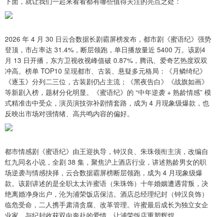
下面，就让我们一起来看看都有哪些值得关注的亮点之处：
2026 年 4 月 30 日云合数据长剧霸屏榜发布，都市剧《蜜语纪》强势
登顶，市占率达 31.4%，断层领跑，单日播放量近 5400 万。该剧4
月 13 日开播，东方卫视收视峰值破 0.87%，腾讯、爱奇艺热度双双
冲高。榜单 TOP10 呈现都市、古装、悬疑多元格局：《月鳞绮纪》
《逐玉》分列二三位，古装剧仍占主流；《黑夜告白》《战旗如画》
等新剧入榜，题材分化明显。《蜜语纪》的 “中年逆袭 + 熟龄情感” 模
式精准击中受众，演员演技弥补剧情套路，成为 4 月现象级爆款，也
反映出市场对强情绪、高共鸣内容的偏好。
都市情感剧《蜜语纪》由王迎执导，钟汉良、朱珠领衔主演，改编自
红九同名小说，全剧 38 集，聚焦沪上酒店行业，讲述熟龄男女的职
场逆袭与情感抉择，云合数据霸屏榜断层领跑，成为 4 月现象级爆
款。该剧讲述的是全职太太许蜜语（朱珠饰）十年婚姻遭遇背叛，决
绝离婚净身出户，沦为浦荣饭店保洁。酒店总经理纪封（钟汉良饰）
临危受命，二人携手肃清贪腐、改革管理。许蜜最后成长为独立女企
业家，与纪封收获双向奔赴的爱情，让浦荣饭店重塑辉煌。