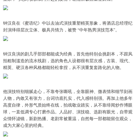
钟汉良在《蜜语纪》中以去油式演技重塑精英形象，将酒店总经理纪
封演绎得层次立体、极具共情力，被赞 “中年熟男演技范本”。
钟汉良演的剧几乎部部都能成为经典，首先他特别会挑剧本，不跟风
拍粗制滥造的流水线剧，选的角色人设都很有层次感，古装、现代、
精英、硬汉各种风格都能轻松拿捏，从不演重复套路化的人物。
他演技特别细腻走心，不靠夸张嘶吼，全靠眼神、微表情和细节刻画
人物，内敛又有张力，台词功底扎实，代入感特别强。再加上他多年
高度自律，外形气质始终在线，拍戏敬业踏实，从不靠绯闻炒作博眼
球，一直低调专心打磨作品。人品好、演技稳、选剧有眼光，自带观
众情怀滤镜，新剧热播、老剧常被重温，自然每一部都能留住观众，
成为大家心里的经典。