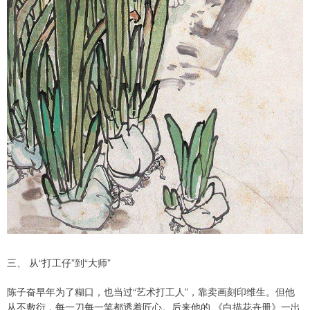
三、 从“打工仔”到“大师”
陈子奋早年为了糊口，也当过“艺术打工人”，靠卖画刻印维生。但他
从不敷衍，每一刀每一笔都透着匠心。后来他的 《白描花卉册》一出